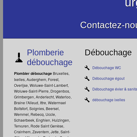
u
Contactez-no
Plomberie
Débouchage
débouchage
Débouchage WC
Plombier débouchage
Bruxelles,
Débouchage égout
Ixelles, Auderghem, Forest,
Overijse, Woluwe-Saint-Lambert,
Débouchage évier & sanita
Woluwe-Saint-Pierre, Drogenbos,
Grimbergen, Anderlecht, Waterloo,
débouchage ixelles
Braine l'Alleud, Ittre, Watermael
Boitsfort, Soignies, Beersel,
Wemmel, Rebecq, Uccle,
Schaerbeek, Enghien, Huizingen,
Tervuren, Rode Saint Genèse,
Crainhem, Zaventem, Jette, Saint-