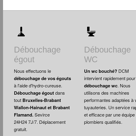
Débouchage
Débouchage
égout
WC
Nous effectuons le
Un wc bouché?
DCM
débouchage de vos égouts
intervient rapidement pour
à l'aide d'hydro-cureuse.
débouchage wc
. Nous
Débouchage égout
dans
utilisons des machines
tout
Bruxelles-Brabant
performantes adaptées à 
Wallon-Hainaut et Brabant
tuyauteries. Un service ra
Flamand.
Sevirce
et efficace par une équipe
24H24 7J/7. Déplacement
plombiers qualifiés.
gratuit.