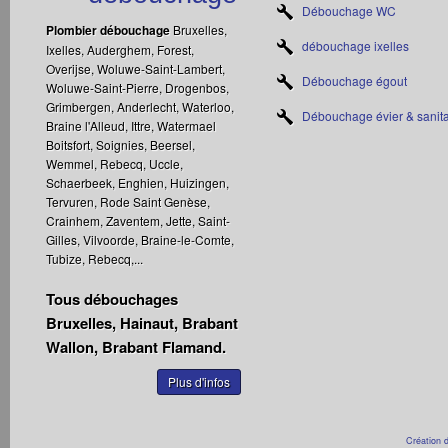
Débouchage WC
Plombier débouchage
Bruxelles,
débouchage ixelles
Ixelles, Auderghem, Forest,
Overijse, Woluwe-Saint-Lambert,
Débouchage égout
Woluwe-Saint-Pierre, Drogenbos,
Grimbergen, Anderlecht, Waterloo,
Débouchage évier & sanita
Braine l'Alleud, Ittre, Watermael
Boitsfort, Soignies, Beersel,
Wemmel, Rebecq, Uccle,
Schaerbeek, Enghien, Huizingen,
Tervuren, Rode Saint Genèse,
Crainhem, Zaventem, Jette, Saint-
Gilles, Vilvoorde, Braine-le-Comte,
Tubize, Rebecq,...
Tous débouchages
Bruxelles, Hainaut, Brabant
Wallon, Brabant Flamand.
Plus d'infos
Création d